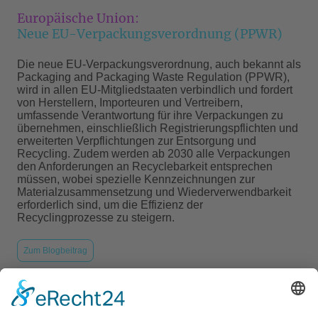
Europäische Union:
Neue EU-Verpackungsverordnung (PPWR)
Die neue EU-Verpackungsverordnung, auch bekannt als
Packaging and Packaging Waste Regulation (PPWR),
wird in allen EU-Mitgliedstaaten verbindlich und fordert
von Herstellern, Importeuren und Vertreibern,
umfassende Verantwortung für ihre Verpackungen zu
übernehmen, einschließlich Registrierungspflichten und
erweiterten Verpflichtungen zur Entsorgung und
Recycling. Zudem werden ab 2030 alle Verpackungen
den Anforderungen an Recyclebarkeit entsprechen
müssen, wobei spezielle Kennzeichnungen zur
Materialzusammensetzung und Wiederverwendbarkeit
erforderlich sind, um die Effizienz der
Recyclingprozesse zu steigern.
Zum Blogbeitrag