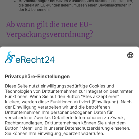
Bevollmächtigter bei Sitz im Ausland:
Auch ausländische Händler,
die direkt an EU-Kunden liefern, müssen einen Bevollmächtigten in
der EU benennen.
Ab wann gilt die neue EU-
Verpackungsverordnung?
Veröffentlichung:
Januar 2025
Inkrafttreten:
11. Februar 2025
Verbindliche Anwendung:
Ab dem 12. August 2026 (einige
Übergangsfristen bis 2030/2034)
Fazit: Jetzt auf die neue
Verpackungsverordnung vorbereiten!
Die neue EU-Verpackungsverordnung
betrifft alle Unternehmen, die
Verpackungen auf dem europäischen Markt nutzen oder vertreiben. Wer
rechtzeitig aktiv wird – z. B. durch Registrierung, Umstellung der
Verpackung oder Benennung eines Bevollmächtigten – sichert nicht nur